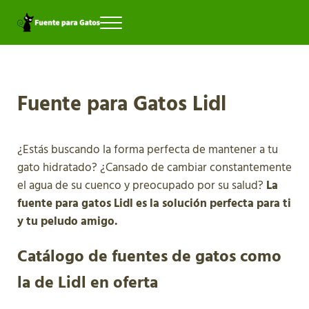
Saltar al contenido principal
Skip to header right navigation
Skip to site footer
Menu
tienda de bebedores automáticos para mascotas
Fuente para gatos
Fuente para Gatos Lidl
¿Estás buscando la forma perfecta de mantener a tu
gato hidratado? ¿Cansado de cambiar constantemente
el agua de su cuenco y preocupado por su salud?
La
fuente para gatos Lidl es la solución perfecta para ti
y tu peludo amigo.
Catálogo de fuentes de gatos como
la de Lidl en oferta